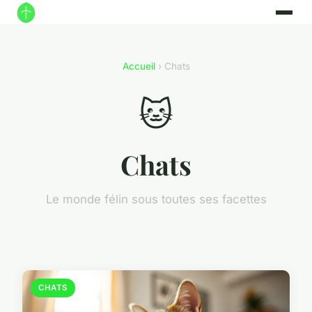
Accueil
› Chats
🐱
Chats
Le monde félin sous toutes ses facettes
CHATS