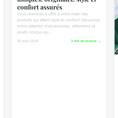
confort assurés
Vous cherchez à offrir à votre chien des
produits qui allient style et confort? Découvrez
notre sélection d'accessoires, vêtements et
jouets conçus po...
19 août 2024
3 min de lecture →