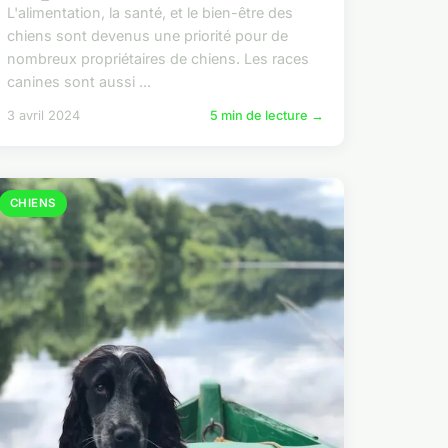
L'alimentation, la santé, et le bien-être des
chiens sont devenus une priorité pour de
nombreux propriétaires de chiens. Les races
canines sont aussi ...
3 avril 2024
5 min de lecture →
CHIENS