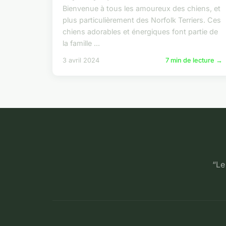
Bienvenue à tous les amoureux des chiens, et
plus particulièrement des Norfolk Terriers. Ces
chiens adorables et énergiques font partie de
la famille ...
3 avril 2024
7 min de lecture →
“Le