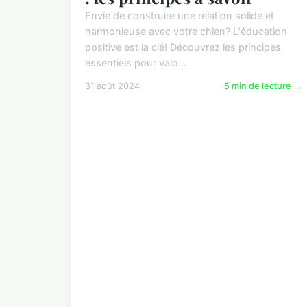
Envie de construire une relation solide et
harmonieuse avec votre chien? L'éducation
positive est la clé! Découvrez les principes
essentiels pour valo...
31 août 2024
5 min de lecture →