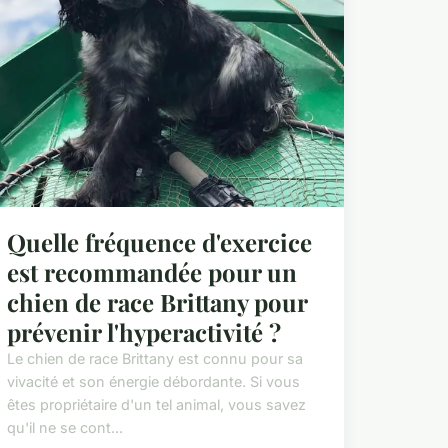
Quelle fréquence d'exercice
est recommandée pour un
chien de race Brittany pour
prévenir l'hyperactivité ?
Le chien de race Brittany est connu pour sa
vivacité et son énergie débordante. Si vous
êtes propriétaire d'un tel animal, vous savez
qu'il ne se cont...