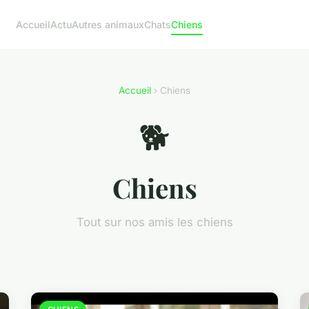
Accueil
Actu
Autres animaux
Chats
Chiens
Accueil
› Chiens
🐕
Chiens
Tout sur nos amis les chiens