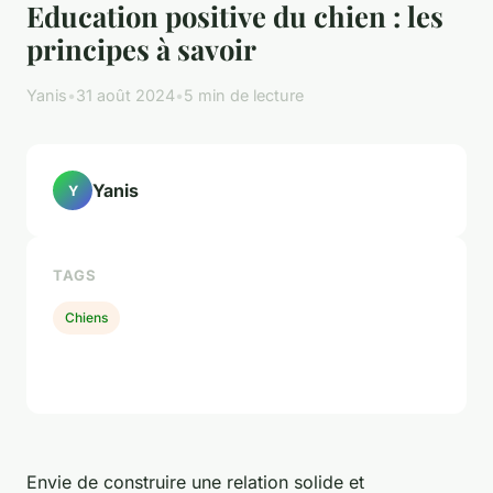
Education positive du chien : les
principes à savoir
Yanis
•
31 août 2024
•
5 min de lecture
Yanis
Y
TAGS
Chiens
Envie de construire une relation solide et