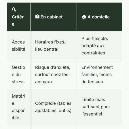
🔍
Critèr
🏥 En cabinet
🏠 À domicile
e
Plus flexible,
Acces
Horaires fixes,
adapté aux
sibilité
lieu central
contraintes
Gestio
Risque d’anxiété,
Environnement
n du
surtout chez les
familier, moins
stress
animaux
de tension
Matéri
Limité mais
el
Complexe (tables
suffisant pour
dispon
ajustables, outils)
l’essentiel
ible