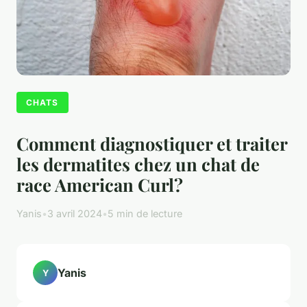
CHATS
Comment diagnostiquer et traiter
les dermatites chez un chat de
race American Curl?
Yanis
•
3 avril 2024
•
5 min de lecture
Yanis
Y