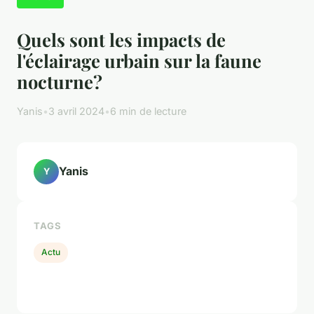
Quels sont les impacts de
l'éclairage urbain sur la faune
nocturne?
Yanis
•
3 avril 2024
•
6 min de lecture
Yanis
Y
TAGS
Actu