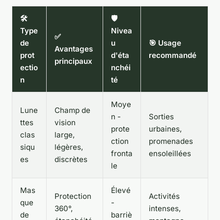
🛠️
🛡️
Type
Nivea
✅
de
u
🎯 Usage
Avantages
prot
d'éta
recommandé
principaux
ectio
nchéi
n
té
Moye
Lune
Champ de
n -
Sorties
ttes
vision
prote
urbaines,
clas
large,
ction
promenades
siqu
légères,
fronta
ensoleillées
es
discrètes
le
Mas
Élevé
Protection
Activités
que
-
360°,
intenses,
de
barriè